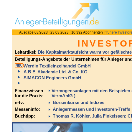
Ausgabe 03/2023 | 23.03.2023 | 10.392 Abonnenten |
frühere Investore
INVESTO
Leitartikel:
Die Kapitalmarktaufsicht warnt vor gefälscht
Beteiligungs-Angebote der Unternehmen für Anleger und
Werdin Textileinzelhandel GmbH
A.B.E. Akademie Ltd. & Co. KG
SIMACON Engineers GmbH
Finanzwissen
Vermögensanlagen mit den Beispielen
für die Praxis:
VermAnlG )
n-tv:
Börsenkurse und Indizes
Messeninfo:
Anlegermessen und Investoren-Treffs
Buchtipp:
Thomas R. Köhler, Julia Finkeissen: 