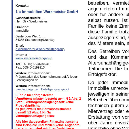
betreiben, vermi
Kontakt:
angemieteten Imm
1 a Immobilien Werkmeister GmbH
oder für andere ü
Geschäftsführer:
selbst nutzen. Is
Herr Dirk Werkmeister
Familie keine Zim
Branche:
Immobilien
diese Familie tro
Benteröder Weg 1
ausgezogen sind, s
34355 Staufenberg/Uschlag
des Mieters sein, 
Email:
d.werkmeister@werkmeister.group
Das Betreiben vo
Internet:
und das Kümmern
www.werkmeister.group
Altersunabhäng
Tel.: +49 (0)1724607641
Fax: 05543-8199913
Teilnehmer. Die Im
Weitere Informationen:
Erfolgsfaktor.
Präsentation des Unternehmens auf Anleger-
Beteiligungen.de
Da jeder Immobili
Weitere Informationen:
Immobilie unrenov
Landingpage zum Beteiligungsangebot
jeweiligen in sein
Für die hier dargestellten
Vermögensanlagen besteht gem. § 2 Abs. 2
Betreiber übernimm
Satz 1 Vermögensanlagengesetz keine
technisch gutem Z
Prospektpflicht;
es gilt jeweils die Bereichsausnahme
Mietvertrag oder 
gemäß § 2 Abs. 1 Nr. 3a
Vermögensanlagengesetz
Erstattung von vor
Alle hier dargestellten Finanzinstrumente
über Jahre unverä
sind Beispiele und stellen keine Angebote
Immobilie ohne Wer
dar, sondern sind mit ihren Variablen –