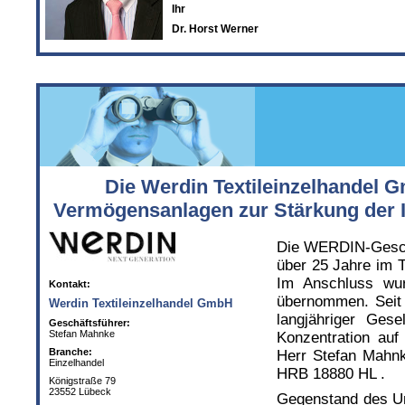
Ihr
Dr. Horst Werner
Die Werdin Textileinzelhandel G
Vermögensanlagen zur Stärkung der I
Die WERDIN-Gesch
über 25 Jahre im T
Im Anschluss wur
Kontakt:
übernommen. Seit 
Werdin Textileinzelhandel GmbH
langjähriger Gese
Geschäftsführer:
Stefan Mahnke
Konzentration auf 
Branche:
Herr Stefan Mahnk
Einzelhandel
HRB 18880 HL .
Königstraße 79
23552 Lübeck
Gegenstand des Unt