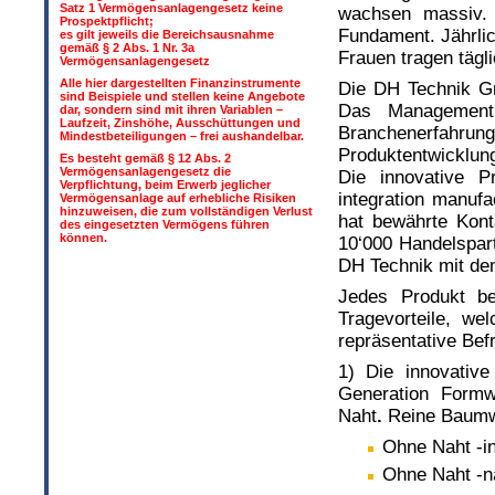
Satz 1 Vermögensanlagengesetz keine
wachsen massiv. 
Prospektpflicht;
Fundament. Jährlic
es gilt jeweils die Bereichsausnahme
gemäß § 2 Abs. 1 Nr. 3a
Frauen tragen tägl
Vermögensanlagengesetz
Alle hier dargestellten Finanzinstrumente
Die DH Technik 
sind Beispiele und stellen keine Angebote
Das Management 
dar, sondern sind mit ihren Variablen –
Laufzeit, Zinshöhe, Ausschüttungen und
Branchenerfahr
Mindestbeteiligungen – frei aushandelbar.
Produktentwicklung
Es besteht gemäß § 12 Abs. 2
Vermögensanlagengesetz die
Die innovative P
Verpflichtung, beim Erwerb jeglicher
integration manuf
Vermögensanlage auf erhebliche Risiken
hinzuweisen, die zum vollständigen Verlust
hat bewährte Kont
des eingesetzten Vermögens führen
können.
10‘000 Handelspart
DH Technik mit de
Jedes Produkt be
Tragevorteile, w
repräsentative Bef
1) Die innovativ
Generation Form
Naht
.
Reine Baumwo
Ohne Naht -i
Ohne Naht -n