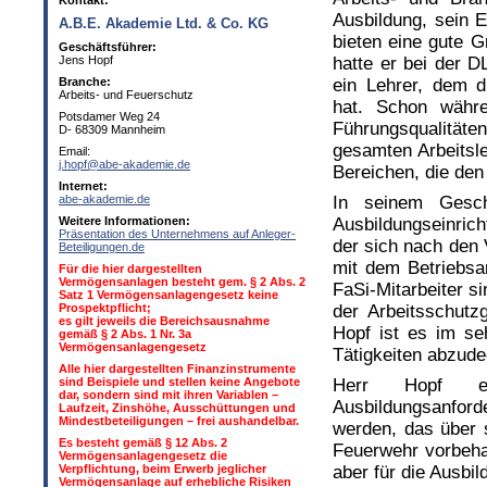
Kontakt:
Ausbildung, sein 
A.B.E. Akademie Ltd. & Co. KG
bieten eine gute G
Geschäftsführer:
Jens Hopf
hatte er bei der 
Branche:
ein Lehrer, dem d
Arbeits- und Feuerschutz
hat. Schon währe
Potsdamer Weg 24
Führungsqualität
D- 68309 Mannheim
gesamten Arbeitsle
Email:
j.hopf@abe-akademie.de
Bereichen, die den
Internet:
abe-akademie.de
In seinem Gesch
Weitere Informationen:
Ausbildungseinrich
Präsentation des Unternehmens auf Anleger-
der sich nach den 
Beteiligungen.de
mit dem Betriebsar
Für die hier dargestellten
Vermögensanlagen besteht gem. § 2 Abs. 2
FaSi-Mitarbeiter s
Satz 1 Vermögensanlagengesetz keine
Prospektpflicht;
der Arbeitsschut
es gilt jeweils die Bereichsausnahme
Hopf ist es im se
gemäß § 2 Abs. 1 Nr. 3a
Vermögensanlagengesetz
Tätigkeiten abzudec
Alle hier dargestellten Finanzinstrumente
sind Beispiele und stellen keine Angebote
Herr Hopf erf
dar, sondern sind mit ihren Variablen –
Ausbildungsanfor
Laufzeit, Zinshöhe, Ausschüttungen und
Mindestbeteiligungen – frei aushandelbar.
werden, das über s
Es besteht gemäß § 12 Abs. 2
Feuerwehr vorbehal
Vermögensanlagengesetz die
Verpflichtung, beim Erwerb jeglicher
aber für die Ausbil
Vermögensanlage auf erhebliche Risiken