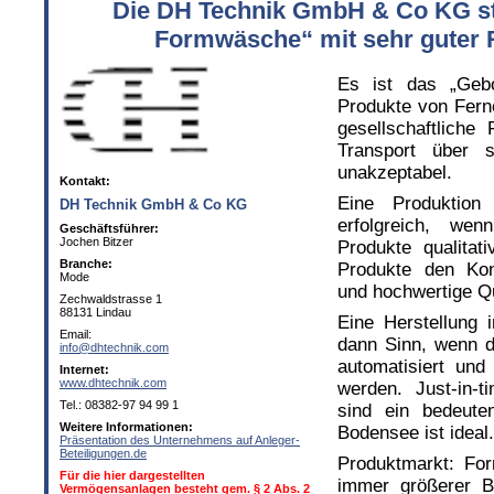
Die DH Technik GmbH & Co KG ste
Formwäsche“ mit sehr guter Re
Es ist das „Gebo
Produkte von Fern
gesellschaftlich
Transport über s
unakzeptabel.
Kontakt:
Eine Produktion
DH Technik GmbH & Co KG
erfolgreich, wen
Geschäftsführer:
Jochen Bitzer
Produkte qualitat
Branche:
Produkte den Kon
Mode
und hochwertige Qu
Zechwaldstrasse 1
88131 Lindau
Eine Herstellung
Email:
dann Sinn, wenn di
info@dhtechnik.com
automatisiert und
Internet:
www.dhtechnik.com
werden. Just-in-t
Tel.: 08382-97 94 99 1
sind ein bedeute
Weitere Informationen:
Bodensee ist ideal.
Präsentation des Unternehmens auf Anleger-
Beteiligungen.de
Produktmarkt: Fo
Für die hier dargestellten
immer größerer B
Vermögensanlagen besteht gem. § 2 Abs. 2