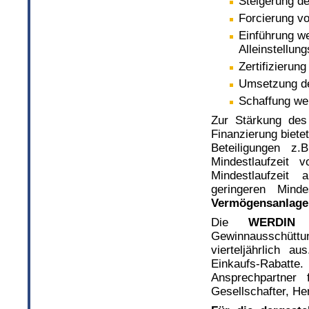
Steigerung d
Forcierung v
Einführung w
Alleinstellu
Zertifizieru
Umsetzung d
Schaffung wei
Zur Stärkung des 
Finanzierung biete
Beteiligungen z
Mindestlaufzeit
Mindestlaufzeit 
geringeren Mind
Vermögensanlage
Die
WERDIN T
Gewinnausschüttu
vierteljährlich a
Einkaufs-Rabatte.
Ansprechpartner 
Gesellschafter, H