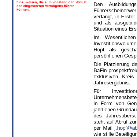
hinzuweisen, die zum vollständigen Verlust
Den Ausbildung
des eingesetzten Vermögens führen
können.
Führerscheinerwe
verlangt, in Erster
und als ausgebild
Situation eines Er
Im Wesentlichen
Investitionsvolum
Hopf als geschäf
persönlichen Gespr
Die Platzierung d
BaFin-prospektfr
exklusiven Kreis
Jahresergebnis.
Für Investitio
Unternehmensbetei
in Form von Genus
jährlichen Grundau
des Jahresübersc
steht auf Abruf z
per Mail
j.hopf@a
wie stille Beteili