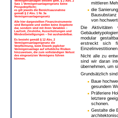
Vermögensanlagen besteht gem. § 2 Abs. 2
mittleren Meh
Satz 1 Vermögensanlagengesetz keine
Prospektpflicht;
die Sanierung
es gilt jeweils die Bereichsausnahme
gemäß § 2 Abs. 1 Nr. 3a
Bausubstanz 
Vermögensanlagengesetz
von hochwer
Alle hier dargestellten Finanzinstrumente
sind Beispiele und stellen keine Angebote
Die Aktivitäten
dar, sondern sind mit ihren Variablen –
Laufzeit, Zinshöhe, Ausschüttungen und
Gebäudetypologie
Mindestbeteiligungen – frei aushandelbar.
modular gestaltb
Es besteht gemäß § 12 Abs. 2
erstreckt sich 
Vermögensanlagengesetz die
Verpflichtung, beim Erwerb jeglicher
Einzelinvestitionen
Vermögensanlage auf erhebliche Risiken
hinzuweisen, die zum vollständigen Verlust
Nicht alle zu ent
des eingesetzten Vermögens führen
können.
sind wir daran in
übernehmen, um si
Grundsätzlich sin
Baue hochwer
gesundem Wo
Präferiere H
letztere geei
schonen.
Gestalte die 
architektonis