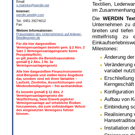
Email:
Textilien, Lederwa
s.mahnke@werdin.net
im Zusammenhang s
Internet:
werdin.weebly.com
Die
WERDIN Text
Tel.: 0451 29274012
Unternehmen zu d
Fax:
breiten und tiefe
Weitere Informationen:
Präsentation des Unternehmens auf Anleger-
mittelfristig zu
Beteiligungen.de
Einkaufserlebnisw
Für die hier dargestellten
Vermögensanlagen besteht gem. § 2 Abs. 2
Milestones:
Satz 1 Vermögensanlagengesetz keine
Prospektpflicht;
Änderung der
es gilt jeweils die Bereichsausnahme
gemäß § 2 Abs. 1 Nr. 3a
Veränderung 
Vermögensanlagengesetz
variabel nutz
Alle hier dargestellten Finanzinstrumente
sind Beispiele und stellen keine Angebote
Erschließung
dar, sondern sind mit ihren Variablen –
Laufzeit, Zinshöhe, Ausschüttungen und
Kerngeschäft
Mindestbeteiligungen – frei aushandelbar.
Konfiguration
Es besteht gemäß § 12 Abs. 2
Vermögensanlagengesetz die
Aufbau von 
Verpflichtung, beim Erwerb jeglicher
Vermögensanlage auf erhebliche Risiken
Einbindung so
hinzuweisen, die zum vollständigen Verlust
des eingesetzten Vermögens führen
Realisierung 
können.
Hansetraditio
Installation