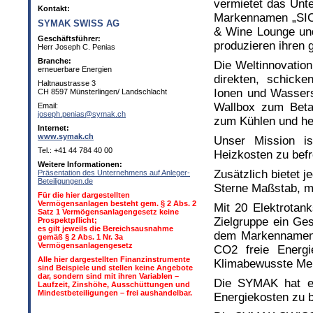
vermietet das Unt
Kontakt:
Markennamen „SIC
SYMAK SWISS AG
& Wine Lounge un
Geschäftsführer:
produzieren ihren 
Herr Joseph C. Penias
Branche:
Die Weltinnovation
erneuerbare Energien
direkten, schick
Haltnaustrasse 3
Ionen und Wasserst
CH 8597 Münsterlingen/ Landschlacht
Wallbox zum Beta
Email:
joseph.penias@symak.ch
zum Kühlen und he
Internet:
www.symak.ch
Unser Mission is
Tel.: +41 44 784 40 00
Heizkosten zu befr
Weitere Informationen:
Zusätzlich bietet 
Präsentation des Unternehmens auf Anleger-
Beteiligungen.de
Sterne Maßstab, m
Für die hier dargestellten
Vermögensanlagen besteht gem. § 2 Abs. 2
Mit 20 Elektrotan
Satz 1 Vermögensanlagengesetz keine
Zielgruppe ein Ges
Prospektpflicht;
es gilt jeweils die Bereichsausnahme
dem Markennamen
gemäß § 2 Abs. 1 Nr. 3a
Vermögensanlagengesetz
CO2 freie Energi
Alle hier dargestellten Finanzinstrumente
Klimabewusste Men
sind Beispiele und stellen keine Angebote
dar, sondern sind mit ihren Variablen –
Die SYMAK hat es
Laufzeit, Zinshöhe, Ausschüttungen und
Mindestbeteiligungen – frei aushandelbar.
Energiekosten zu b