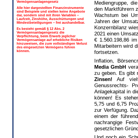
Vermögensanlagengesetz
Mediengruppe, die 
Alle hier dargestellten Finanzinstrumente
den Marktführern z
sind Beispiele und stellen keine Angebote
Wachstum bei Ums
dar, sondern sind mit ihren Variablen –
Laufzeit, Zinshöhe, Ausschüttungen und
Jahren der Umsatz 
Mindestbeteiligungen – frei aushandelbar.
Konzernbilanz wies
Es besteht gemäß § 12 Abs. 2
Vermögensanlagengesetz die
2021 einen Umsatz
Verpflichtung, beim Erwerb jeglicher
€ 1.560.198,86 im
Vermögensanlage auf erhebliche Risiken
hinzuweisen, die zum vollständigen Verlust
Mitarbeitern wird 
des eingesetzten Vermögens führen
können.
fortsetzen.
Inflation, Börsen
Media GmbH
veran
zu geben. Es gibt
Zinsen!
Auf vie
Genussrechts- Pr
Anlagekapital in d
können! Es stehe
5,75 und 6,75 Pro
zur Verfügung. Da
einem der führend
nachrangige Festv
gesetzlichen Gründ
Und noch ein Schm