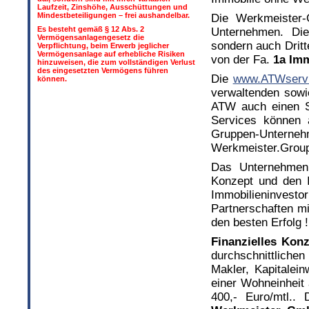
Laufzeit, Zinshöhe, Ausschüttungen und
Mindestbeteiligungen – frei aushandelbar.
Die Werkmeister-G
Es besteht gemäß § 12 Abs. 2
Unternehmen. Die
Vermögensanlagengesetz die
sondern auch Dritt
Verpflichtung, beim Erwerb jeglicher
Vermögensanlage auf erhebliche Risiken
von der Fa.
1a Im
hinzuweisen, die zum vollständigen Verlust
des eingesetzten Vermögens führen
Die
www.ATWservi
können.
verwaltenden sowi
ATW auch einen Sh
Services können 
Gruppen-Untern
Werkmeister.Group 
Das Unternehmen s
Konzept und den I
Immobilieninvest
Partnerschaften mi
den besten Erfolg !
Finanzielles Kon
durchschnittlichen
Makler, Kapitale
einer Wohneinheit
400,- Euro/mtl.. 