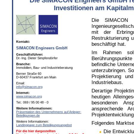
Die SIMACON Engineers GmbH refi
Investitionen am Kapitalm
Die SIMACON E
Ingenieurgesellsc
mit der Erbring
Restrukturierung u
Kontakt:
beschäftigt hat.
SIMACON Engineers GmbH
Im Rahmen sol
Geschäftsführer:
Berührungspunkte
Dr.-Ing. Dieter Simpfendörfer
befindliche Unter
Branche:
Immobilien, Bau- und Industrieberatung
unterzubringen. S
Berner Straße 60
Projektierung u
D-60437 Frankfurt am Main
Industriebaus.
Email:
info@simacon.org
Derartige Projekti
Internet:
heutigen Alleinges
www.simacon.org
besonderen Ansp
Tel.: 069 / 95 00 48 - 0
ansprechende Ar
Weitere Informationen:
Präsentation des Unternehmens auf Anleger-
Projektentwicklung
Beteiligungen.de
Weitere Informationen:
Folgendes Marktseg
Landingpage zum Beteiligungsangebot
Die Entwicklu
Für die hier dargestellten