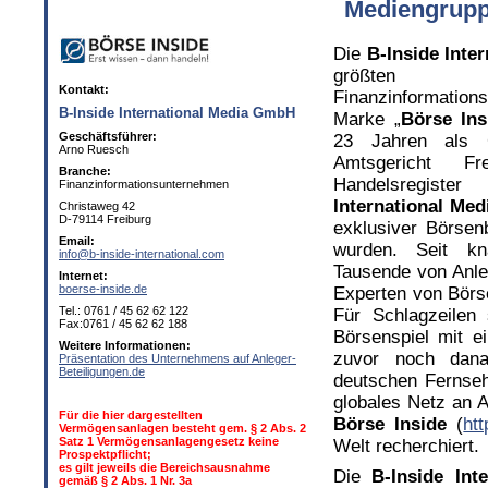
Mediengrupp
Die
B-Inside Inte
größten u
Kontakt:
Finanzinformation
B-Inside International Media GmbH
Marke „
Börse Ins
Geschäftsführer:
23 Jahren als 
Arno Ruesch
Amtsgericht F
Branche:
Handelsregist
Finanzinformationsunternehmen
International Me
Christaweg 42
D-79114 Freiburg
exklusiver Börsen
Email:
wurden. Seit k
info@b-inside-international.com
Tausende von Anle
Internet:
boerse-inside.de
Experten von Börs
Tel.: 0761 / 45 62 62 122
Für Schlagzeilen
Fax:0761 / 45 62 62 188
Börsenspiel mit 
Weitere Informationen:
zuvor noch dana
Präsentation des Unternehmens auf Anleger-
Beteiligungen.de
deutschen Fernsehe
globales Netz an A
Für die hier dargestellten
Börse Inside
(
htt
Vermögensanlagen besteht gem. § 2 Abs. 2
Satz 1 Vermögensanlagengesetz keine
Welt recherchiert.
Prospektpflicht;
es gilt jeweils die Bereichsausnahme
Die
B-Inside In
gemäß § 2 Abs. 1 Nr. 3a