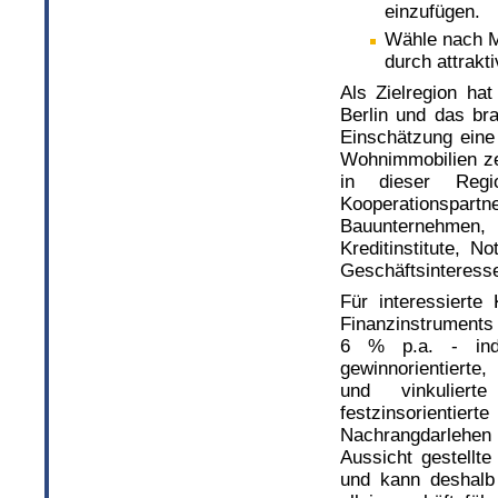
einzufügen.
Wähle nach Mö
durch attrak
Als Zielregion ha
Berlin und das br
Einschätzung eine 
Wohnimmobilien ze
in dieser Regio
Kooperationspar
Bauunternehmen,
Kreditinstitute, 
Geschäftsinteresse
Für interessierte
Finanzinstruments
6 % p.a. - indi
gewinnorientierte, 
und vinkuliert
festzinsorientie
Nachrangdarlehen
Aussicht gestellte
und kann deshalb 