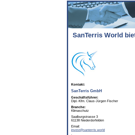
SanTerris World bie
Kontakt:
SanTerris GmbH
Geschäftsführer:
Dipl.-Kfm. Claus-Jürgen Fischer
Branche:
Klimaschutz
Saalburgstrasse 3
61138 Niederdorfelden
Email:
invest@santerris.world