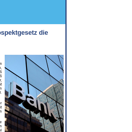
spektgesetz die
m
,
ß
ß
,
ät
en
.
er
it
n
ne
en
l