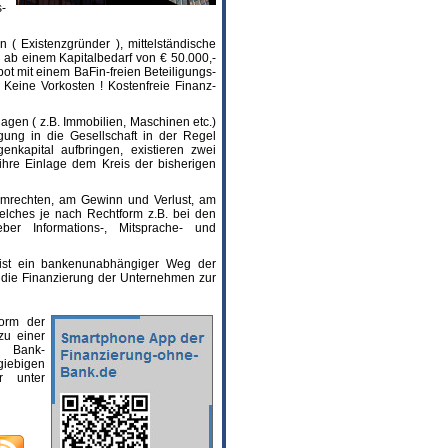
s-
 ( Existenzgründer ), mittelständische
ab einem Kapitalbedarf von € 50.000,-
bot mit einem BaFin-freien Beteiligungs-
eine Vorkosten ! Kostenfreie Finanz-
lagen ( z.B. Immobilien, Maschinen etc.)
ngung in die Gesellschaft in der Regel
enkapital aufbringen, existieren zwei
 ihre Einlage dem Kreis der bisherigen
immrechten, am Gewinn und Verlust, am
elches je nach Rechtform z.B. bei den
er Informations-, Mitsprache- und
on ist ein bankenunabhängiger Weg der
r die Finanzierung der Unternehmen zur
Form der
zu einer
en Bank-
rgiebigen
r unter