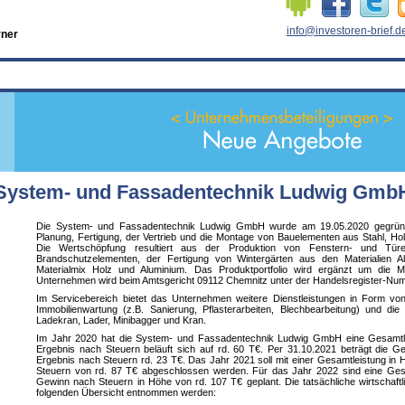
info@investoren-brief.d
rner
System- und Fassadentechnik Ludwig Gmb
Die System- und Fassadentechnik Ludwig GmbH wurde am 19.05.2020 gegründ
Planung, Fertigung, der Vertrieb und die Montage von Bauelementen aus Stahl, Ho
Die Wertschöpfung resultiert aus der Produktion von Fenstern- und Türel
Brandschutzelementen, der Fertigung von Wintergärten aus den Materialien A
Materialmix Holz und Aluminium. Das Produktportfolio wird ergänzt um die
Unternehmen wird beim Amtsgericht 09112 Chemnitz unter der Handelsregister-Nu
Im Servicebereich bietet das Unternehmen weitere Dienstleistungen in Form v
Immobilienwartung (z.B. Sanierung, Pflasterarbeiten, Blechbearbeitung) und d
Ladekran, Lader, Minibagger und Kran.
Im Jahr 2020 hat die System- und Fassadentechnik Ludwig GmbH eine Gesamtlei
Ergebnis nach Steuern beläuft sich auf rd. 60 T€. Per 31.10.2021 beträgt die 
Ergebnis nach Steuern rd. 23 T€. Das Jahr 2021 soll mit einer Gesamtleistung i
Steuern von rd. 87 T€ abgeschlossen werden. Für das Jahr 2022 sind eine Ges
Gewinn nach Steuern in Höhe von rd. 107 T€ geplant. Die tatsächliche wirtschaft
folgenden Übersicht entnommen werden: