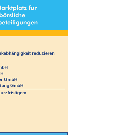
E
kabhängigkeit reduzieren
GmbH
bH
ter GmbH
altung GmbH
urzfristigem