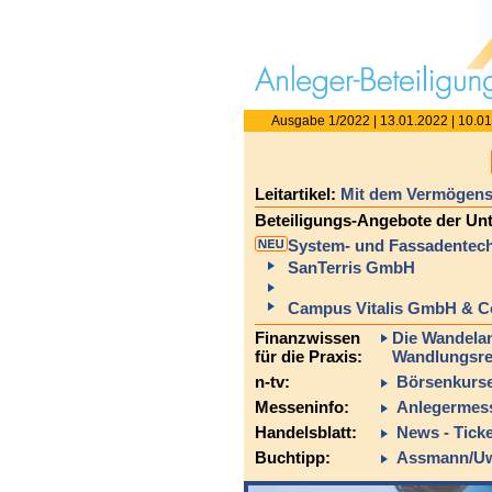
Ausgabe 1/2022 | 13.01.2022 | 10.0
Leitartikel:
Mit dem Vermögens
Beteiligungs-Angebote der Unt
System- und Fassadentec
SanTerris GmbH
Campus Vitalis GmbH & 
Finanzwissen
Die Wandelan
für die Praxis:
Wandlungsre
n-tv:
Börsenkurse
Messeninfo:
Anlegermess
Handelsblatt:
News - Tick
Buchtipp:
Assmann/Uwe