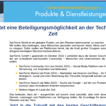
tet eine Beteiligungsmöglichkeit an der Tech
Zeit
SanTerris World ist ein globales Projekt, um den Planeten lebenswerter zu machen.
Wir wollen dazu beitragen, dass Menschen gesünder und besser leben, Klima und 
zu stoppen. Dafür stellen wir Plattformen bereit, die die Kraft großer Gruppen nu
dringend benötigten Wechsel herbeizuführen.
SanTerris GmbH ( gegründet im Oktober 2010 ) verbindet dazu die besten Geschäf
der am schnellsten wachsenden Community – Menschen und Unternehmen, die eine
wollen:
SanTerris Community (Go Live Herbst 2021) – Social Media Plattform wie
Vernetzung, zur Inspiration und Motivation.
SanTerris Market (ab Ende 2021) – Marktplatz wie Amazon und Ebay – für P
ökologisch, sozial und unter Beachtung des Tierwohls hergestellt werden und
leisten.
SanTerris Search (ab Mitte 2022) – Suche wie Google – auf der nur Produkte
unseren oben formulierten Kriterien entsprechen.
Weitere folgen im Laufe der Zeit.
Das bedeutet, dass wir – ausgerichtet auf unsere zwar spezielle, aber sehr dy
Dienste, Leistungen und Plattformen zur Verfügung stellen. Als Grundlage für d
Planeten und der Tiere.
Jetzt in die Zukunft mit den besten Geschäftsmod