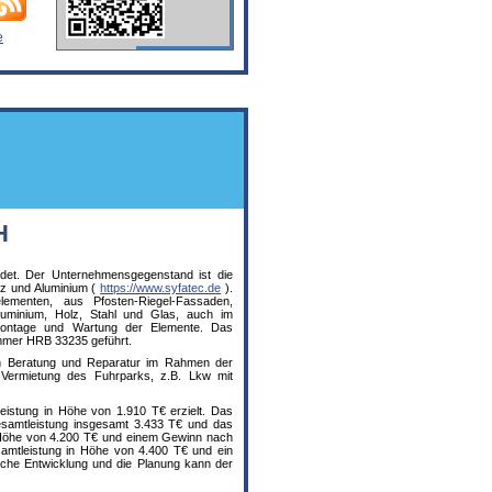
e
H
et. Der Unternehmensgegenstand ist die
lz und Aluminium (
https://www.syfatec.de
).
ementen, aus Pfosten-Riegel-Fassaden,
luminium, Holz, Stahl und Glas, auch im
 Montage und Wartung der Elemente. Das
mmer HRB 33235 geführt.
on Beratung und Reparatur im Rahmen der
ie Vermietung des Fuhrparks, z.B. Lkw mit
stung in Höhe von 1.910 T€ erzielt. Das
Gesamtleistung insgesamt 3.433 T€ und das
n Höhe von 4.200 T€ und einem Gewinn nach
amtleistung in Höhe von 4.400 T€ und ein
liche Entwicklung und die Planung kann der