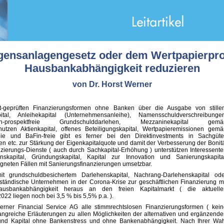
ensanlagengesetz oder dem Wertpapierpro
Hausbankabhängigkeit reduzieren
von Dr. Horst Werner
rkt-geprüften Finanzierungsformen ohne Banken über die Ausgabe von stille
apital, Anleihekapital (Unternehmensanleihe), Namensschuldverschreibungen
in-prospektfreie Grundschulddarlehen, Mezzaninekapital gemä
tzen Aktienkapital, offenes Beteiligungskapital, Wertpapieremissionen gemä
reie und BaFin-freie gibt es ferner bei den Direktinvestments in Sachgüter
n etc. zur Stärkung der Eigenkapitalquote und damit der Verbesserung der Bonit
zierungs-Dienste ( auch durch Sachkapital-Erhöhung ) unterstützen Interessent
nskapital, Gründungskapital, Kapital zur Innovation und Sanierungskapital
gneten Fällen mit Sanierungsfinanzierungen umsetzbar.
 mit grundschuldbesichertem Darlehenskapital, Nachrang-Darlehenskapital od
lständische Unternehmen in der Corona-Krise zur geschäftlichen Finanzierung m
Hausbankabhängigkeit heraus an den freien Kapitalmarkt ( die aktuelle
22 liegen noch bei 3,5 % bis 5,5% p.a. ).
erner Financial Service AG alle stimmrechtslosen Finanzierungsformen ( kei
ngreiche Erläuterungen zu allen Möglichkeiten der alternativen und ergänzend
und Kapital ohne Bankenstress und ohne Bankenabhängigkeit. Nach Ihrer Wah