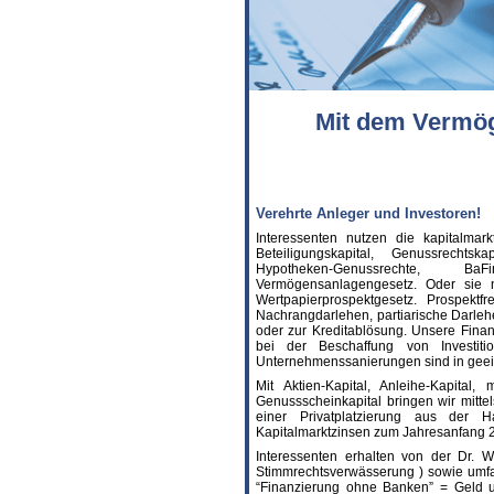
Mit dem Vermög
Verehrte Anleger und Investoren!
Interessenten nutzen die kapitalma
Beteiligungskapital, Genussrechtsk
Hypotheken-Genussrechte, BaF
Vermögensanlagengesetz. Oder sie nu
Wertpapierprospektgesetz. Prospektf
Nachrangdarlehen, partiarische Darlehe
oder zur Kreditablösung. Unsere Finan
bei der Beschaffung von Investitio
Unternehmenssanierungen sind in geei
Mit Aktien-Kapital, Anleihe-Kapital,
Genussscheinkapital bringen wir mitte
einer Privatplatzierung aus der 
Kapitalmarktzinsen zum Jahresanfang 20
Interessenten erhalten von der Dr. W
Stimmrechtsverwässerung ) sowie umfa
“Finanzierung ohne Banken” = Geld 