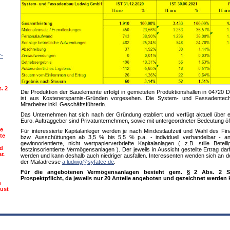
r-
. 2
Die Produktion der Bauelemente erfolgt in gemieteten Produktionshallen in 04720
ist aus Kostenersparnis-Gründen vorgesehen. Die System- und Fassadentech
Mitarbeiter inkl. Geschäftsführerin.
Das Unternehmen hat sich nach der Gründung etabliert und verfügt aktuell über e
Euro. Auftraggeber sind Privatunternehmen, sowie mit untergeordneter Bedeutung öff
te
Für interessierte Kapitalanleger werden je nach Mindestlaufzeit und Wahl des Fi
te
bzw. Ausschüttungen ab 3,5 % bis 5,5 % p.a. - individuell verhandelbar - 
gewinnorientierte, nicht wertpapierverbriefte Kapitalanlagen ( z.B. stille Bet
nd
festzinsorientierte Vermögensanlagen ). Der jeweils in Aussicht gestellte Ertrag da
r.
werden und kann deshalb auch niedriger ausfallen. Interessenten wenden sich an d
der Mailadresse
a.ludwig@syfatec.de
.
Für die angebotenen Vermögensanlagen besteht gem. § 2 Abs. 2 Sa
Prospektpflicht, da jeweils nur 20 Anteile angeboten und gezeichnet werden
n
lust