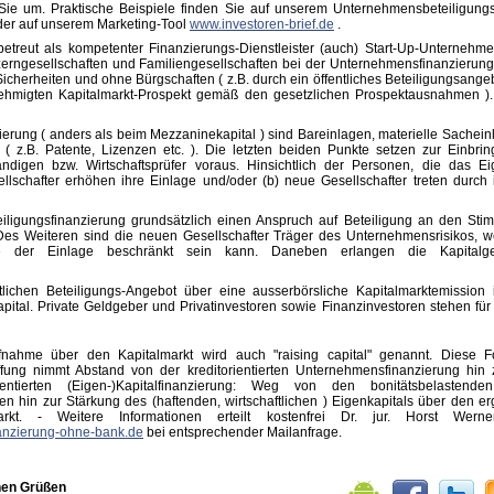
 Sie um. Praktische Beispiele finden Sie auf unserem Unternehmensbeteiligung
er auf unserem Marketing-Tool
www.investoren-brief.de
.
etreut als kompetenter Finanzierungs-Dienstleister (auch) Start-Up-Unternehmen
ngesellschaften und Familiengesellschaften bei der Unternehmensfinanzierung 
icherheiten und ohne Bürgschaften ( z.B. durch ein öffentliches Beteiligungsange
hmigten Kapitalmarkt-Prospekt gemäß den gesetzlichen Prospektausnahmen ). K
nzierung ( anders als beim Mezzaninekapital ) sind Bareinlagen, materielle Sachein
r ( z.B. Patente, Lizenzen etc. ). Die letzten beiden Punkte setzen zur Einbri
igen bzw. Wirtschaftsprüfer voraus. Hinsichtlich der Personen, die das Eig
ellschafter erhöhen ihre Einlage und/oder (b) neue Gesellschafter treten durch
teiligungsfinanzierung grundsätzlich einen Anspruch auf Beteiligung an den St
es Weiteren sind die neuen Gesellschafter Träger des Unternehmensrisikos, w
he der Einlage beschränkt sein kann. Daneben erlangen die Kapitalgeb
ntlichen Beteiligungs-Angebot über eine ausserbörsliche Kapitalmarktemissi
pital. Private Geldgeber und Privatinvestoren sowie Finanzinvestoren stehen fü
fnahme über den Kapitalmarkt wird auch "raising capital" genannt. Diese 
ffung nimmt Abstand von der kreditorientierten Unternehmensfinanzierung hin 
orientierten (Eigen-)Kapitalfinanzierung: Weg von den bonitätsbelastend
ten hin zur Stärkung des (haftenden, wirtschaftlichen ) Eigenkapitals über den e
markt. - Weitere Informationen erteilt kostenfrei Dr. jur. Horst Werne
anzierung-ohne-bank.de
bei entsprechender Mailanfrage.
chen Grüßen