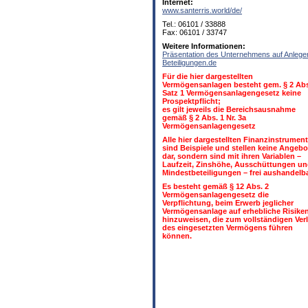
Internet:
www.santerris.world/de/
Tel.: 06101 / 33888
Fax: 06101 / 33747
Weitere Informationen:
Präsentation des Unternehmens auf Anlege
Beteiligungen.de
Für die hier dargestellten
Vermögensanlagen besteht gem. § 2 Abs
Satz 1 Vermögensanlagengesetz keine
Prospektpflicht;
es gilt jeweils die Bereichsausnahme
gemäß § 2 Abs. 1 Nr. 3a
Vermögensanlagengesetz
Alle hier dargestellten Finanzinstrumen
sind Beispiele und stellen keine Angebo
dar, sondern sind mit ihren Variablen –
Laufzeit, Zinshöhe, Ausschüttungen u
Mindestbeteiligungen – frei aushandelba
Es besteht gemäß § 12 Abs. 2
Vermögensanlagengesetz die
Verpflichtung, beim Erwerb jeglicher
Vermögensanlage auf erhebliche Risike
hinzuweisen, die zum vollständigen Ver
des eingesetzten Vermögens führen
können.