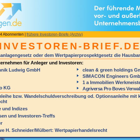
14 Abonnenten |
frühere Investoren-Briefe (Archiv)
INVESTOREN-BRIEF.D
anlagengesetz oder dem Wertpapierprospektgesetz die Hausban
ernehmen für Anleger und Investoren:
hnik Ludwig GmbH
clean & green holdings 
SIMACON Engineers Gm
1 a Immobilien Werkmeis
Co KG
Agriversa Pro Boves Verw
leihe bzw. Wandelschuldverschreibung od. Optionsanleihe mit k
cht
 und Indizes
en und Investoren-Treffs
er
 H. Schneider/Mülbert: Wertpapierhandelsrecht