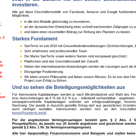
investieren.
Wie gut diese Geschäftsmodelle von Facebook, Amazon und Google funktionieren i
Möglichkeit,
in alle drei Modelle gleichzeitig zu investieren,
r-
an der dynamischen Entwicklung einer schnell wachsenden Zielgruppe zu pa
und dabei einen essentiellen Beitrag zur Rettung des Planeten zu leisten.
. 2
Starkes Fundament
SanTerris ist seit 2010 mit Gesundheitsdienstleistungen (Schmerztherapie, 
Sehr erfahrenes und professionelles Team.
Die Marke SanTerris sowie weitere Namen sind europaweit geschützt.
Plattformen sind das Geschäftsmodell der Zukunft.
te
te
Neben den internetbasierten Anwendungen werden die Lösungen auch als App
Einzigartige Positionierung.
nd
r.
Wir leben unsere Philosophie und lieben unsere Mission. Es ist uns eine H
Project zum Erfolg zu führen.
Und so sehen die Beteiligungsmöglichkeiten aus
n
Für interessierte Kapitalanleger werden je nach Mindestlaufzeit und Wahl des Fi
lust
bzw. Ausschüttungen ab 4 % bis 6,0 % p.a. - individuell verhandelbar - angeboten. 
wertpapierverbriefte Kapitalanlagen und/oder um erfolgsunabhängige, festzin
Nachrang. Der jeweils in Aussicht gestellte Ertrag darf aus gesetzlichen Gründe
auch niedriger ausfallen. Interessenten wenden sich an den Geschäftsfü
invest@santerris.world
.
Für die angebotenen Vermögensanlagen besteht gem. § 2 Abs. 2 Sa
Prospektpflicht, da jeweils nur 20 Anteile angeboten und gezeichnet werde
gemäß § 2 Abs. 1 Nr. 3a Vermögensanlagengesetz
Alle hier dargestellten Finanzinstrumente sind Beispiele und stellen kein