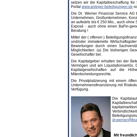
setzen wir die Kapitalbeschaffung für
Portal
www.anleger-beteiligungen.de
od
Die Dr. Werner Financial Service AG b
Unternehmen, Großunternehmen, Konzer
an aufwärts bis € 250 Mio., auch ohne S
Exposé - auch ohne einen BaFin-gene
Beratung !
Mittel der ( offenen ) Beteiligungsfina
und/oder immaterielle Wirtschaftsgüte
Bewertungen durch einen Sachverständ
Möglichkeiten: (a) Die bisherigen Ges
Gesellschafter bei.
Die Kapitalgeber erhalten bei der Be
Vermögen und am Liquidationserlös. D
Kapitalgesellschaften auf die Hö
Mitentscheidungsrechte.
Die Privatplatzierung mit einem öffe
Unternehmensfinanzierung mit Risikoka
Verfügung.
Die Kapitalau
Kapitalbescha
kapitalmarkt
Verbindlichkei
Beteiligungs
dr.werner@fin
Mit freundli