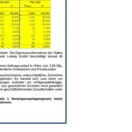
 Döbeln. Die Eigentumsübernahme der Hallen
nik Ludwig GmbH beschäftigt aktuell 40
inen Auftragsvorlauf in Höhe von 2,65 Mio.
entliche Institutionen und Privatkunden.
nanzinstruments unterschiedliche Zinshöhen
angeboten. Es handelt sich zum einen um
eiligungen und/oder um erfolgsunabhängige,
rf aus gesetzlichen Gründen nicht garantiert
en geschäftsführenden Gesellschafter unter
tz 1 Vermögensanlagengesetz keine
 können.