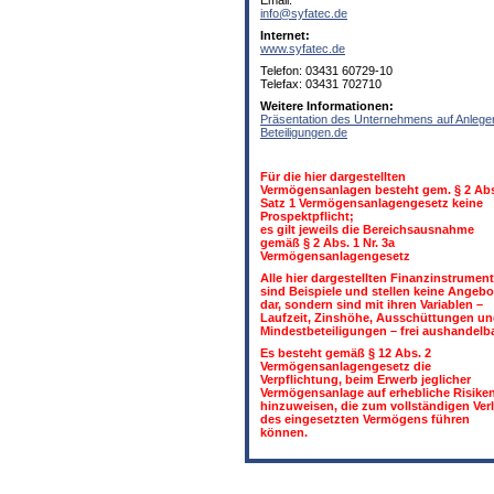
Email:
info@syfatec.de
Internet:
www.syfatec.de
Telefon: 03431 60729-10
Telefax: 03431 702710
Weitere Informationen:
Präsentation des Unternehmens auf Anlege
Beteiligungen.de
Für die hier dargestellten
Vermögensanlagen besteht gem. § 2 Abs
Satz 1 Vermögensanlagengesetz keine
Prospektpflicht;
es gilt jeweils die Bereichsausnahme
gemäß § 2 Abs. 1 Nr. 3a
Vermögensanlagengesetz
Alle hier dargestellten Finanzinstrumen
sind Beispiele und stellen keine Angebo
dar, sondern sind mit ihren Variablen –
Laufzeit, Zinshöhe, Ausschüttungen u
Mindestbeteiligungen – frei aushandelba
Es besteht gemäß § 12 Abs. 2
Vermögensanlagengesetz die
Verpflichtung, beim Erwerb jeglicher
Vermögensanlage auf erhebliche Risike
hinzuweisen, die zum vollständigen Ver
des eingesetzten Vermögens führen
können.