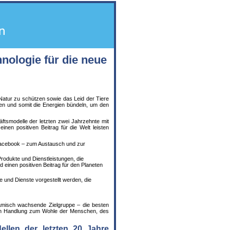
nologie für die neue
Natur zu schützen sowie das Leid der Tiere
tzen und somit die Energien bündeln, um den
tsmodelle der letzten zwei Jahrzehnte mit
n positiven Beitrag für die Welt leisten
 Facebook – zum Austausch und zur
rodukte und Dienstleistungen, die
 einen positiven Beitrag für den Planeten
 und Dienste vorgestellt werden, die
namisch wachsende Zielgruppe – die besten
eren Handlung zum Wohle der Menschen, des
ellen der letzten 20 Jahre