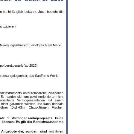
st hinlänglich bekannt. Jetzt besteht die
rtizipieren
Bewegungslehre etc.) erfolgreich am Markt.
 bereitgestellt (ab 2022).
erzensangelegenheit, das SanTerris World
nanzinstruments unterschiedliche Zinshöhen
Es handelt sich um gewinnorientierte, nicht
sorientierte Vermögensanlagen mit einem
n nicht garantiert werden und kann deshalb
hrer Dipl.-Kfm. Claus-Jürgen Fischer,
tz 1 Vermögensanlagengesetz keine
n können. Es gilt die Bereichsausnahme
e Angebote dar, sondern sind mit ihren