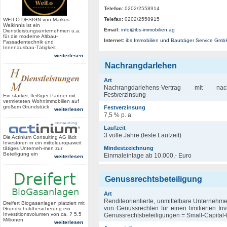
Telefon:
0202/2558914
Telefax:
0202/2558915
WEILO DESIGN von Markus
Weikinnis ist ein
Email:
info@ibs-immobilien.ag
Dienstleistungsunternehmen u.a.
für die moderne Altbau-
Internet:
ibs Immobilien und Bauträger Service Gmb
Fassadentechnik und
Innenausbau-Tätigkeit
weiterlesen
Nachrangdarlehen
Art
Nachrangdarlehens-Vertrag mit nac
Festverzinsung
Ein starker, fleißiger Partner mit
vermieteten Wohnimmobilien auf
großem Grundstück
Festverzinsung
weiterlesen
7,5 % p. a.
Laufzeit
3 volle Jahre (feste Laufzeit)
Die Actinium Consulting AG lädt
Investoren in ein mitteleuropaweit
Mindestzeichnung
tätiges Unterneh-men zur
Beteiligung ein
Einmaleinlage ab 10.000,- Euro
weiterlesen
Genussrechtsbeteiligung
Art
Renditeorientierte, unmittelbare Unternehm
Dreifert Biogasanlagen platziert mit
von Genussrechten für einen limitierten In
Grundschuldbesicherung ein
Investitionsvolumen von ca. ? 5,5
Genussrechtsbeteiligungen = Small-Capital-
Millionen
weiterlesen