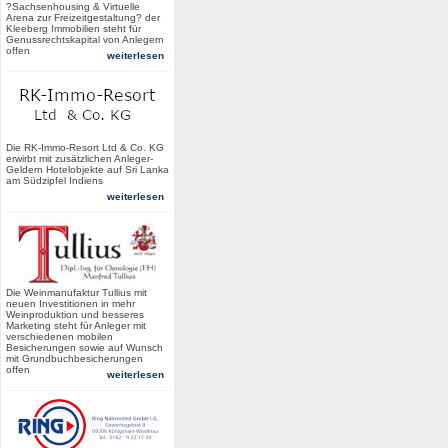
?Sachsenhousing & Virtuelle
Arena zur Freizeitgestaltung? der
Kleeberg Immobilien steht für
Genussrechtskapital von Anlegern
offen
weiterlesen
Die RK-Immo-Resort Ltd & Co. KG
erwirbt mit zusätzlichen Anleger-
Geldern Hotelobjekte auf Sri Lanka
am Südzipfel Indiens
weiterlesen
Die Weinmanufaktur Tullius mit
neuen Investitionen in mehr
Weinproduktion und besseres
Marketing steht für Anleger mit
verschiedenen mobilen
Besicherungen sowie auf Wunsch
mit Grundbuchbesicherungen
offen
weiterlesen