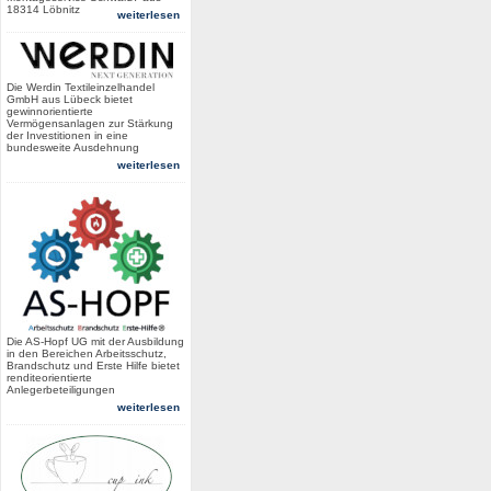
18314 Löbnitz
weiterlesen
Die Werdin Textileinzelhandel
GmbH aus Lübeck bietet
gewinnorientierte
Vermögensanlagen zur Stärkung
der Investitionen in eine
bundesweite Ausdehnung
weiterlesen
Die AS-Hopf UG mit der Ausbildung
in den Bereichen Arbeitsschutz,
Brandschutz und Erste Hilfe bietet
renditeorientierte
Anlegerbeteiligungen
weiterlesen