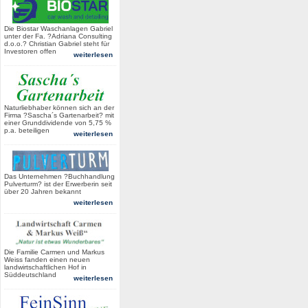
Die Biostar Waschanlagen Gabriel
unter der Fa. ?Adriana Consulting
d.o.o.? Christian Gabriel steht für
Investoren offen
weiterlesen
Naturliebhaber können sich an der
Firma ?Sascha´s Gartenarbeit? mit
einer Grunddividende von 5,75 %
p.a. beteiligen
weiterlesen
Das Unternehmen ?Buchhandlung
Pulverturm? ist der Erwerberin seit
über 20 Jahren bekannt
weiterlesen
Die Familie Carmen und Markus
Weiss fanden einen neuen
landwirtschaftlichen Hof in
Süddeutschland
weiterlesen