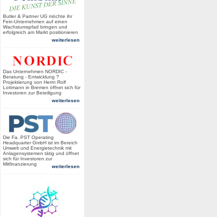
Butler & Partner UG möchte ihr
Fein-Unternehmen auf einen
Wachstumspfad bringen und
erfolgreich am Markt positionieren
weiterlesen
Das Unternehmen NORDIC -
Beratung - Entwicklung ?
Projektierung von Herrn Rolf
Lottmann in Bremen öffnet sich für
Investoren zur Beteiligung
weiterlesen
Die Fa. PST Operating
Headquarter GmbH ist im Bereich
Umwelt und Energietechnik mit
Anlagensystemen tätig und öffnet
sich für Investoren zur
Mitfinanzierung
weiterlesen