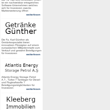
ist ein nachweisbar ertragreiches
Software-Unternehmen welches
sich für Investoren zwecks
Markterweiterung öffnet
weiterlesen
Die Fa. Karl Günther als
Getränkespezialist bietet
innovativen Flüssigtee auf einem
europäischen Milliardenmarkt zum
Verkauf und gewährt Beteiligungen
für Investoren
weiterlesen
Atlantis Energy Storage Petrol
A.?., Türkei ? Tanklager für Diesel-
und Flugkraftstoffe ?
Beteiligungsmöglichkeiten für
Investoren
weiterlesen