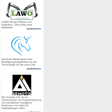
LAWO Group Erdbau und
Kabelbau - Recycling setzt
Maßstäbe
weiterlesen
SanTerris World bietet eine
Beteiligungsmöglichkeit an der
Technologie für die neue Zeit
weiterlesen
Die Semotis Ltd. ist ein
Unternehmen zur Programmierung
von künstlichen Intelligenz-
Systemen und steht für
Kapitalanleger offen.