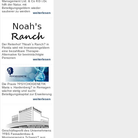
Management Ltd. & Co KG i.Gr.
hilft der Natur, mit
Beteiligungsgeldern wieder
sauberer zu werden
weiterlesen
Der Reiterhof ?Noah´s Ranch? in
Florida wird mit Investorengeldern
eine bezahlbare Therapie-
Alternative für beeinträchtigte
Personen
weiterlesen
Die Praxis ?PSYCHOGENETIK
Maria v. Hardenberg? in Remagen
wächst stetig und sucht
Beteiligungskapital zur Erweiterung
weiterlesen
Geschäftsprofil des Unternehmens
?FBS Fassadenbau &
Montageservice Schwarz? aus