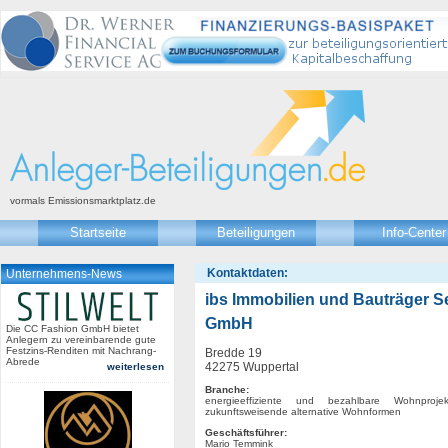
vormals Emissionsmarktplatz.de
Startseite
Beteiligungen
Info-Center
Kontaktdaten:
Unternehmens-News
ibs Immobilien und Bauträger S
GmbH
Die CC Fashion GmbH bietet
Anlegern zu vereinbarende gute
Festzins-Renditen mit Nachrang-
Bredde 19
Abrede
42275 Wuppertal
weiterlesen
Branche:
energieeffiziente und bezahlbare Wohnproj
zukunftsweisende alternative Wohnformen
Geschäftsführer:
Mario Temmink