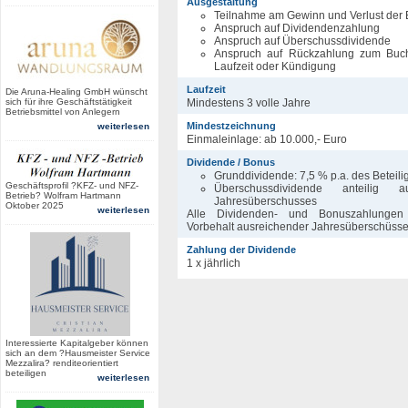
Ausgestaltung
Teilnahme am Gewinn und Verlust der E
Anspruch auf Dividendenzahlung
Anspruch auf Überschussdividende
Anspruch auf Rückzahlung zum Buc
Laufzeit oder Kündigung
Laufzeit
Die Aruna-Healing GmbH wünscht
sich für ihre Geschäftstätigkeit
Mindestens 3 volle Jahre
Betriebsmittel von Anlegern
Mindestzeichnung
weiterlesen
Einmaleinlage: ab 10.000,- Euro
Dividende / Bonus
Grunddividende: 7,5 % p.a. des Beteil
Geschäftsprofil ?KFZ- und NFZ-
Überschussdividende anteil
Betrieb? Wolfram Hartmann
Jahresüberschusses
Oktober 2025
weiterlesen
Alle Dividenden- und Bonuszahlunge
Vorbehalt ausreichender Jahresüberschüss
Zahlung der Dividende
1 x jährlich
Interessierte Kapitalgeber können
sich an dem ?Hausmeister Service
Mezzalira? renditeorientiert
beteiligen
weiterlesen