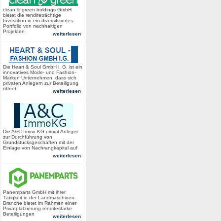
clean & green holdings GmbH
bietet die renditeträchtige
Investition in ein diversifiziertes
Portfolio von nachhaltigen
Projekten
weiterlesen
Die Heart & Soul GmbH i. G. ist ein
innovatives Mode- und Fashion-
Marken Unternehmen, dass sich
privaten Anlegern zur Beteiligung
öffnet
weiterlesen
Die A&C Immo KG nimmt Anleger
zur Durchführung von
Grundstücksgeschäften mit der
Einlage von Nachrangkapital auf
weiterlesen
Panemparts GmbH mit ihrer
Tätigkeit in der Landmaschinen-
Branche bietet im Rahmen einer
Privatplatzierung renditestarke
Beteiligungen
weiterlesen