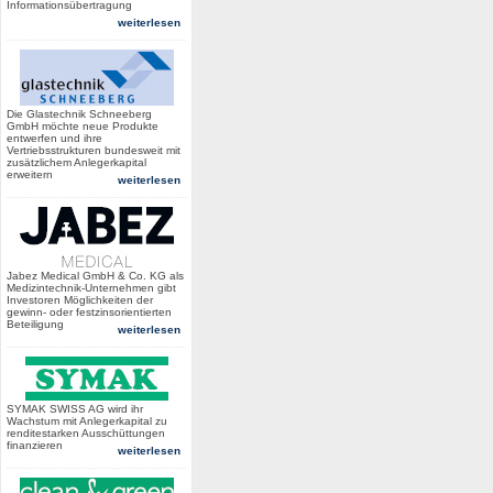
Informationsübertragung
weiterlesen
Die Glastechnik Schneeberg
GmbH möchte neue Produkte
entwerfen und ihre
Vertriebsstrukturen bundesweit mit
zusätzlichem Anlegerkapital
erweitern
weiterlesen
Jabez Medical GmbH & Co. KG als
Medizintechnik-Unternehmen gibt
Investoren Möglichkeiten der
gewinn- oder festzinsorientierten
Beteiligung
weiterlesen
SYMAK SWISS AG wird ihr
Wachstum mit Anlegerkapital zu
renditestarken Ausschüttungen
finanzieren
weiterlesen