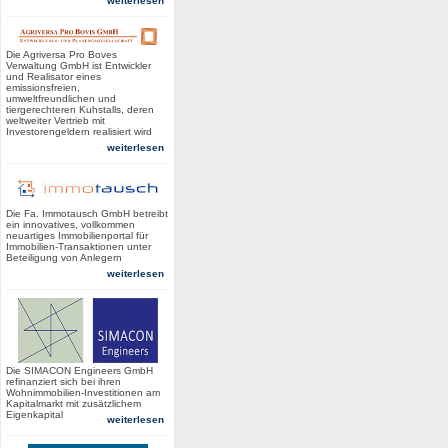
weiterlesen
Die Agriversa Pro Boves
Verwaltung GmbH ist Entwickler
und Realisator eines
emissionsfreien,
umweltfreundlichen und
tiergerechteren Kuhstalls, deren
weltweiter Vertrieb mit
Investorengeldern realisiert wird
weiterlesen
Die Fa. Immotausch GmbH betreibt
ein innovatives, vollkommen
neuartiges Immobilienportal für
Immobilien-Transaktionen unter
Beteiligung von Anlegern
weiterlesen
Die SIMACON Engineers GmbH
refinanziert sich bei ihren
Wohnimmobilien-Investitionen am
Kapitalmarkt mit zusätzlichem
Eigenkapital
weiterlesen