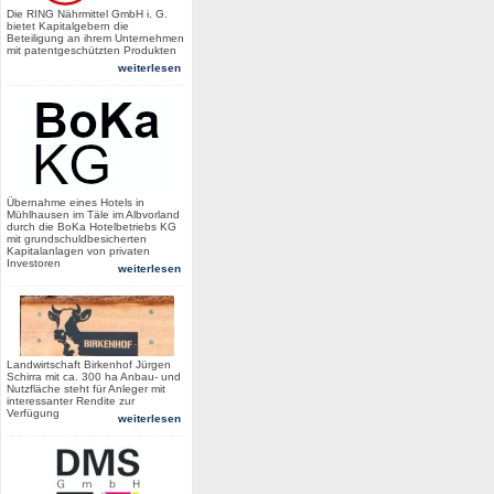
Die RING Nährmittel GmbH i. G.
bietet Kapitalgebern die
Beteiligung an ihrem Unternehmen
mit patentgeschützten Produkten
weiterlesen
Übernahme eines Hotels in
Mühlhausen im Täle im Albvorland
durch die BoKa Hotelbetriebs KG
mit grundschuldbesicherten
Kapitalanlagen von privaten
Investoren
weiterlesen
Landwirtschaft Birkenhof Jürgen
Schirra mit ca. 300 ha Anbau- und
Nutzfläche steht für Anleger mit
interessanter Rendite zur
Verfügung
weiterlesen