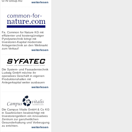
GTN Group AG
weiterlesen
Fa. Common for Nature KG mit
effizienter und kostengünstiger
Pyrolysetechnik bringt mit
Investoren-Kapital modernste
Anlagentechnik an den Weltmarkt
zum Verkauf
weiterlesen
Die System- und Fassadentechnik
Ludwig GmbH möchte ihr
operatives Geschäft in eigenen
Produktionshallen mit
Anlegerkapital weiter ausbauen
weiterlesen
Die Campus Vitalis GmbH & Co KG
in Saarbrücken beabsichtigt mit
Investorengeldern ein innovatives
Zentrum zur ganzheitlichen
Gesunderhaltung und Vorbeugung
zu errichten.
weiterlesen