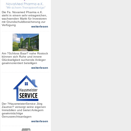
Die Fa. Novamed Pharma e.K.
steht in einem sehr ertragreichen,
wachsenden Markt für Investoren
mit Grundschuldbesicherung zur
Verfügung
weiterlesen
Am ?Schloss Baar? nahe Rostock
können sich Ruhe und innere
Glückseligkeit suchende Anleger
gewinnorientiert beteiligen
weiterlesen
Der ?HausmeisterService Jörg
Zautner? versorgt seine eigenen
Immobilien und bietet Anlegern
gewinnträchtige
Genussrechtsanlagen
weiterlesen