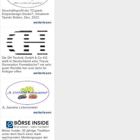
Geschäftsprofil der ?Cupink-
Körperdesign-Studio?, Inhaberin
Tasmin Bolten, Dez. 2022
weiterlesen
Die DH Technik GmbH & Co KG
stellt in Deutschland eine ?neue
Generation Formwäsche? mit sehr
guter Rendite her und steht für
Anleger offen
weiterlesen
JL Jasmine Lebensmittel
weiterlesen
Börse Inside: 30 jährige Tradition
unter dem Dach einer stark
wachsenden Mediengruppe der