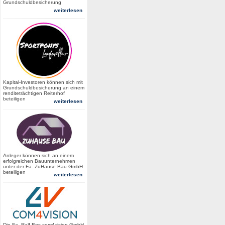
Grundschuldbesicherung
weiterlesen
Kapital-Investoren können sich mit
Grundschuldbesicherung an einem
renditeträchtigen Reiterhof
beteiligen
weiterlesen
Anleger können sich an einem
erfolgreichen Bauunternehmen
unter der Fa. ZuHause Bau GmbH
beteiligen
weiterlesen
Die Fa. Ralf Bos com4vision GmbH