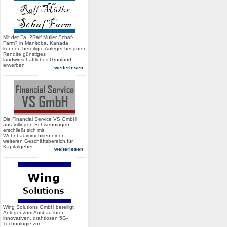
Mit der Fa. ?Ralf Müller Schaf-
Farm? in Manitoba, Kanada
können beteiligte Anleger bei guter
Rendite günstiges
landwirtschaftliches Grünland
erwerben
weiterlesen
Die Financial Service VS GmbH
aus Villingen-Schwenningen
erschließt sich mit
Wohnbauimmobilien einen
weiteren Geschäftsbereich für
Kapitalgeber
weiterlesen
Wing Solutions GmbH beteiligt
Anleger zum Ausbau ihrer
innovativen, drahtlosen 5G-
Technologie zur