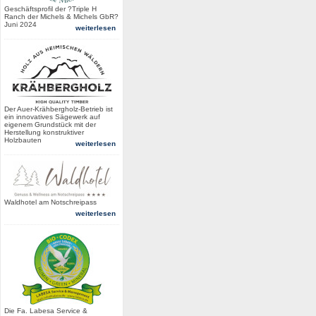
Geschäftsprofil der ?Triple H
Ranch der Michels & Michels GbR?
Juni 2024
weiterlesen
Der Auer-Krähbergholz-Betrieb ist
ein innovatives Sägewerk auf
eigenem Grundstück mit der
Herstellung konstruktiver
Holzbauten
weiterlesen
Waldhotel am Notschreipass
weiterlesen
Die Fa. Labesa Service &