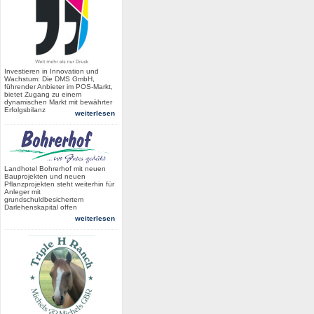
Investieren in Innovation und
Wachstum: Die DMS GmbH,
führender Anbieter im POS-Markt,
bietet Zugang zu einem
dynamischen Markt mit bewährter
Erfolgsbilanz
weiterlesen
Landhotel Bohrerhof mit neuen
Bauprojekten und neuen
Pflanzprojekten steht weiterhin für
Anleger mit
grundschuldbesichertem
Darlehenskapital offen
weiterlesen