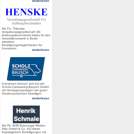
weiterlesen
Die Fa. ?Henske
Verwaltungsgesellschaft UG
(haftungsbeschränkt) bietet für den
Immobilienerwerb in Berlin
attraktive
Beteiligungsmöglichkeiten für
Investoren
weiterlesen
Investoren können sich bei der
Scholz-Caravaning-Bausch GmbH
mit Vermögensanlagen bei guten
Gewinnaussichten beteiligen
weiterlesen
Die FA. BHR Bioenergie Müden-
Aller GmbH & Co. KG bietet
Kapitalgebern Beteiligungen mit